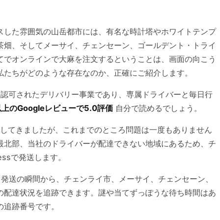
スした雰囲気の山岳都市には、有名な時計塔やホワイトテンプ
茶畑、そしてメーサイ、チェンセーン、ゴールデント・トライ
てでオンラインで大麻を注文するということは、画面の向こう
私たちがどのような存在なのか、正確にご紹介します。
録済みの認可されたデリバリー事業であり、専属ドライバーと毎日行
以上のGoogleレビューで5.0評価
自分で読めるでしょう。
してきましたが、これまでのところ問題は一度もありません
最北部、当社のドライバーが配達できない地域にあるため、チ
essで発送します。
発送の瞬間から、チェンライ市、メーサイ、チェンセーン、
の配達状況を追跡できます。謎や当てずっぽうな待ち時間はあ
の追跡番号です。