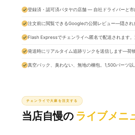
登録済・認可済パタヤの店舗 — 自社ドライバーと
注文前に閲覧できるGoogleの公開レビュー—隠さ
Flash Expressでチェンライへ匿名で配送されま
発送時にリアルタイム追跡リンクを送信します—荷
真空パック、臭わない、無地の梱包。1,500バーツ
チェンライで大麻を注文する
当店自慢の
ライブメニ