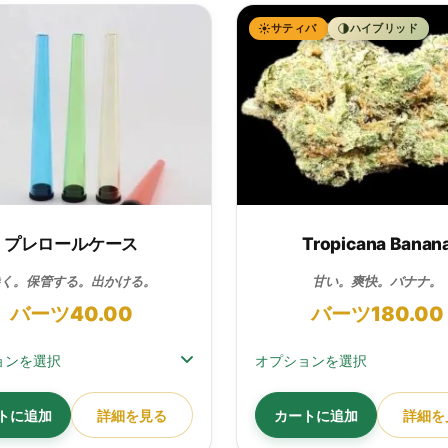
サティバ
ハイブリッド
プレロールケース
Tropicana Banan
く。保管する。出かける。
甘い。爽快。バナナ。
バーツ
40.00
バーツ
180.00
ョンを選択
オプションを選択
トに追加
詳細を見る
カートに追加
詳細を