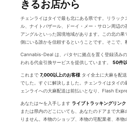
きるお店から
チェンライはタイで最も北にある県です。リラック
ル、ナイトバザール、ドーイ・メー・サロン周辺の
アングルといった国境地域があります。この北の果
側にいる誰かを信頼するということです。そこで、
Cannabis-Deal は、パタヤに拠点を置く登
われる代金引換サービスを提供しています。
50件
これまで
7,000以上のお客様
タイ全土に大麻を配送
でした。すぐに解決しました。チェンライはタイの
ェンライへの大麻配送は前払いとなり、Flash Expr
あなたは〜を入手します
ライブトラッキングリンク
または県内のどこにいても、あなたのドアまで大麻
りません。本物のショップ、本物の宅配業者、本物