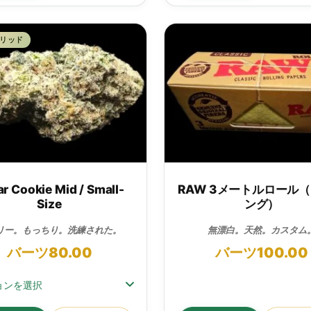
リッド
r Cookie Mid / Small-
RAW 3メートルロール
Size
ング）
リー。もっちり。洗練された。
無漂白。天然。カスタム
バーツ
80.00
バーツ
100.00
ョンを選択