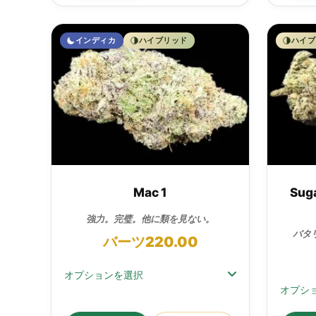
インディカ
ハイブリッド
ハイブ
Mac 1
Suga
強力。完璧。他に類を見ない。
バタ
バーツ
220.00
オプションを選択
オプシ