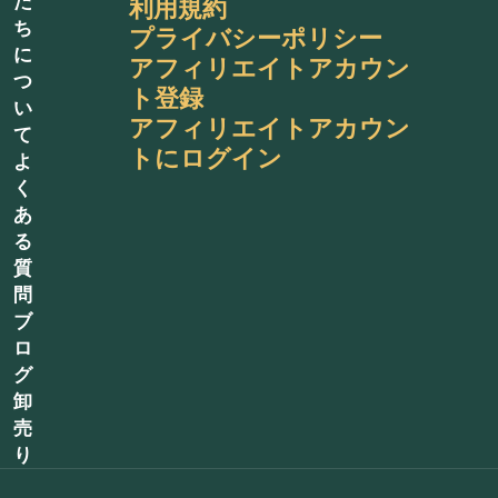
た
利用規約
ち
プライバシーポリシー
に
アフィリエイトアカウン
つ
ト登録
い
アフィリエイトアカウン
て
トにログイン
よ
く
あ
る
質
問
ブ
ロ
グ
卸
売
り