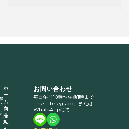
ホ
お問い合わせ
ー
毎日午前10時〜午前1時まで
得
ム
Line、Telegram、または
ト
商
、
WhatsAppにて
ま
品
私