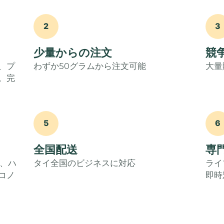
2
3
少量からの注文
競
、プ
わずか50グラムから注文可能
大量
。完
5
6
全国配送
専
バ、ハ
タイ全国のビジネスに対応
ライ
コノ
即時