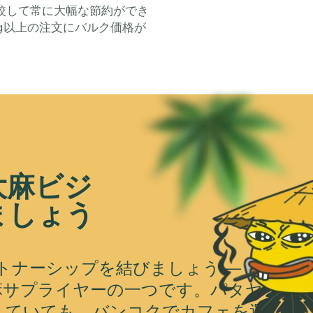
較して常に大幅な節約ができ
00g以上の注文にバルク価格が
大麻ビジ
ましょう
mとパートナーシップを結びましょう — タ
麻サプライヤーの一つです。パタヤ
していても、バンコクでカフェを運