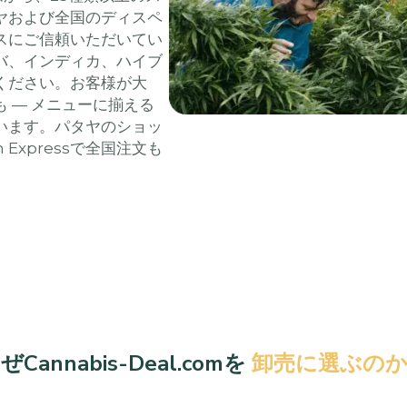
ヤおよび全国のディスペ
スにご信頼いただいてい
バ、インディカ、ハイブ
ください。お客様が大
 — メニューに揃える
います。パタヤのショッ
Expressで全国注文も
ぜCannabis-Deal.comを
卸売に選ぶのか