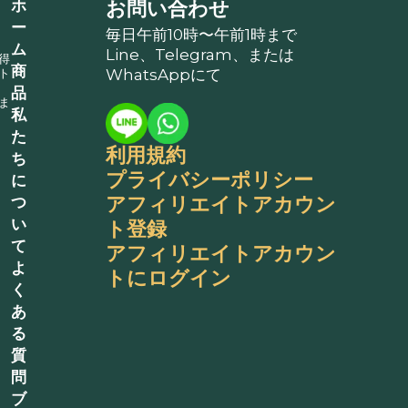
ホ
お問い合わせ
ー
毎日午前10時〜午前1時まで
ム
Line、Telegram、または
得
商
ト
WhatsAppにて
、
品
ま
私
た
利用規約
ち
プライバシーポリシー
に
アフィリエイトアカウン
つ
い
ト登録
て
アフィリエイトアカウン
よ
トにログイン
く
あ
る
質
問
ブ