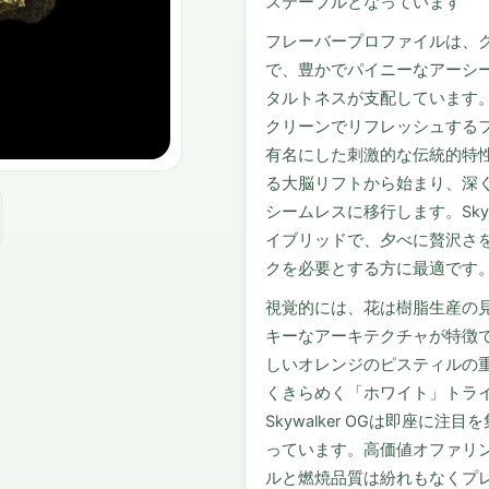
ステープルとなっています
フレーバープロファイルは、
で、豊かでパイニーなアーシ
タルトネスが支配しています
クリーンでリフレッシュする
有名にした刺激的な伝統的特
る大脳リフトから始まり、深
シームレスに移行します。Sky
イブリッドで、夕べに贅沢さ
クを必要とする方に最適です
視覚的には、花は樹脂生産の
キーなアーキテクチャが特徴
しいオレンジのピスティルの
くきらめく「ホワイト」トラ
Skywalker OGは即座
っています。高価値オファリ
ルと燃焼品質は紛れもなくプ