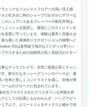
クラシックなフォレストフロアへの深い没入感
ーさと吐き出し時のシャープでわずかにサワーな
。このニュアンスあるフレーバーの相互作用は、
フィニッシュを提供し、最初にこのストレインを
性を忠実に守っています。体験は素早く高揚させ
く落ち着いた身体的リラクゼーションの状態へと
walker OGは多用途で強力なインディカ寄りハ
をプラスするための信頼性が高く高効力のスモー
。
見事なディスプレイで、非常に密度が高くチャン
です。鮮やかなモッシーグリーンのベースが、激
重い分布と美しくコントラストを成し、全体が厚
イコームのクロークに包まれています。
に注目を集めるフロストされたクリスタリンな外観を持
ングとしての位置にもかかわらず、バッグアピー
レミアムで、エリートジェネティクスと確かで信