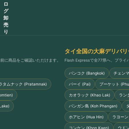
ロ
グ
卸
売
り
タイ全国の大麻デリバリ
払い前に商品をご確認いただけます。
Flash Expressで全77県へ、
バンコク (Bangkok)
チェンマイ 
ラタムナック (Pratamnak)
パーイ (Pai)
プーケット (Phuk
tien)
カオラック (Khao Lak)
ランタ島
ake)
パンガン島 (Koh Phangan)
タ
ホアヒン (Hua Hin)
ラヨーン (
コンケン (Khon Kaen)
ウドンタ