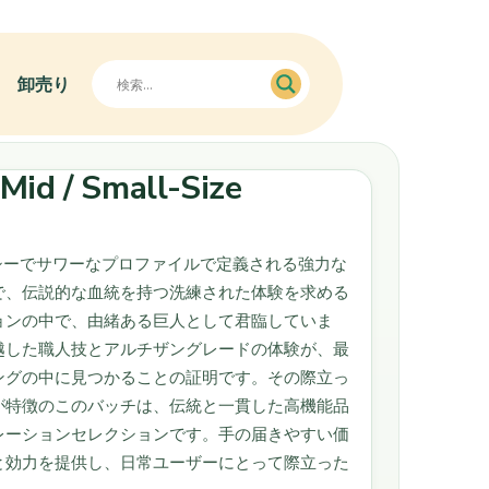
卸売り
Mid / Small-Size
。
ーでサワーなプロファイルで定義される強力な
で、伝説的な血統を持つ洗練された体験を求める
ョンの中で、由緒ある巨人として君臨していま
越した職人技とアルチザングレードの体験が、最
ングの中に見つかることの証明です。その際立っ
が特徴のこのバッチは、伝統と一貫した高機能品
レーションセレクションです。手の届きやすい価
と効力を提供し、日常ユーザーにとって際立った