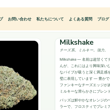
プ
お問い合わせ
私たちについて
よくある質問
ブログ
Milkshake
チーズ系。ミルキー。強力。
Milkshake — 名前は
んが、これにはより興味深い
なバイブが吸うと深く満足感
璧に表現しています — 豊か
ファンキーなチーズエッジが
ミルキーな滑らかさにブレン
バッズは鮮やかなオレンジの
ラーで、フロスティでプレミ