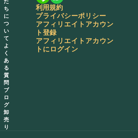
た
利用規約
ち
プライバシーポリシー
に
アフィリエイトアカウン
つ
い
ト登録
て
アフィリエイトアカウン
よ
トにログイン
く
あ
る
質
問
ブ
ロ
グ
卸
売
り