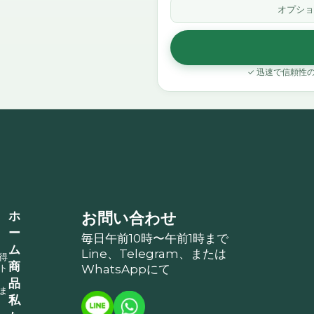
オプショ
✓ 迅速で信頼性
ホ
お問い合わせ
ー
毎日午前10時〜午前1時まで
ム
Line、Telegram、または
得
商
ト
WhatsAppにて
、
品
ま
私