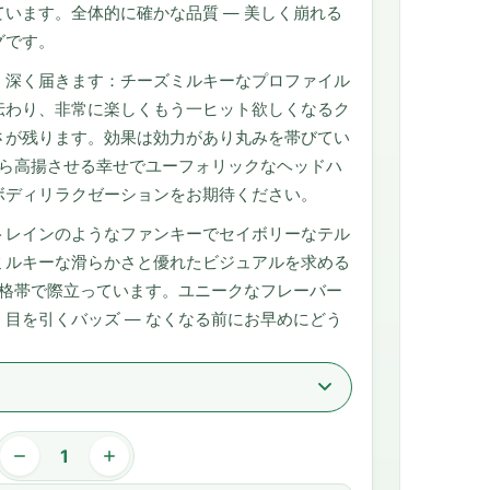
います。全体的に確かな品質 — 美しく崩れる
グです。
く深く届きます：チーズミルキーなプロファイル
伝わり、非常に楽しくもう一ヒット欲しくなるク
さが残ります。効果は効力があり丸みを帯びてい
がら高揚させる幸せでユーフォリックなヘッドハ
ボディリラクゼーションをお期待ください。
トレインのようなファンキーでセイボリーなテル
ミルキーな滑らかさと優れたビジュアルを求める
かな価格帯で際立っています。ユニークなフレーバー
目を引くバッズ — なくなる前にお早めにどう