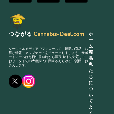
つながる
Cannabis-Deal.com
ホ
ー
ム
ソーシャルメディアでフォローして、最新の商品、お
商
得な情報、アップデートをチェックしましょう。サポ
ートチームは毎日午前10時から深夜1時まで対応して
品
おり、タイでの大麻購入に関するあらゆるご質問にお
私
答えします。
た
ち
に
つ
い
て
よ
く