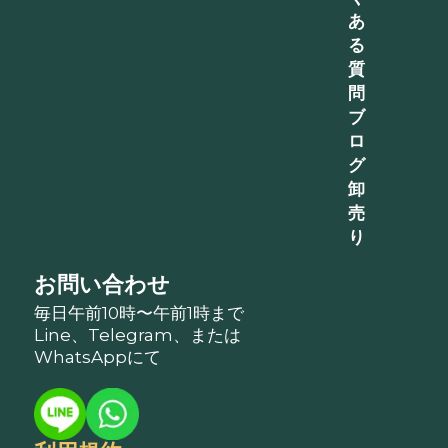
あ
る
質
問
ブ
ロ
グ
卸
売
り
お問い合わせ
毎日午前10時〜午前1時まで
Line、Telegram、または
WhatsAppにて