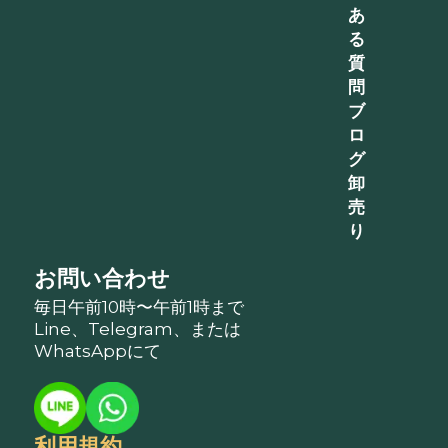
あ
る
質
問
ブ
ロ
グ
卸
売
り
お問い合わせ
毎日午前10時〜午前1時まで
Line、Telegram、または
WhatsAppにて
利用規約