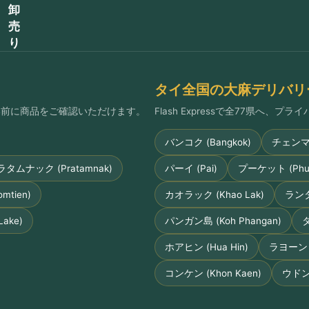
卸
売
り
タイ全国の大麻デリバリ
払い前に商品をご確認いただけます。
Flash Expressで全77県へ、
バンコク (Bangkok)
チェンマイ 
ラタムナック (Pratamnak)
パーイ (Pai)
プーケット (Phuk
tien)
カオラック (Khao Lak)
ランタ島
ake)
パンガン島 (Koh Phangan)
タ
ホアヒン (Hua Hin)
ラヨーン (
コンケン (Khon Kaen)
ウドンタ