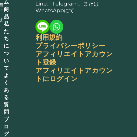
ム
Line、Telegram、または
得
商
ト
WhatsAppにて
、
品
ま
私
た
利用規約
ち
プライバシーポリシー
に
アフィリエイトアカウン
つ
い
ト登録
て
アフィリエイトアカウン
よ
トにログイン
く
あ
る
質
問
ブ
ロ
グ