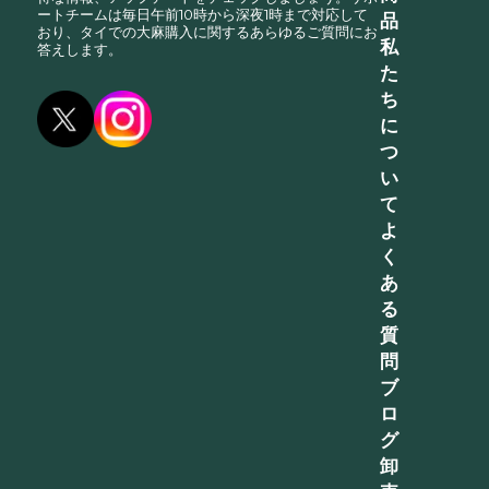
ートチームは毎日午前10時から深夜1時まで対応して
品
おり、タイでの大麻購入に関するあらゆるご質問にお
私
答えします。
た
ち
に
つ
い
て
よ
く
あ
る
質
問
ブ
ロ
グ
卸