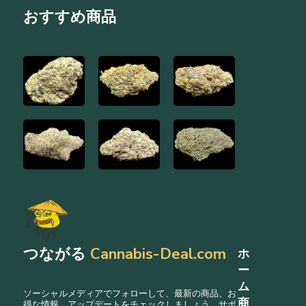
ー
おすすめ商品
シ
ョ
ン
つながる
Cannabis-Deal.com
ホ
ー
ム
ソーシャルメディアでフォローして、最新の商品、お
商
得な情報、アップデートをチェックしましょう。サポ