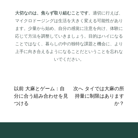
大切なのは、焦らず取り組むことです
。適切に行えば、
マイクロドージングは生活を大きく変える可能性があり
ます。少量から始め、自分の感覚に注意を向け、体験に
応じて方法を調整していきましょう。目的はハイになる
ことではなく、暮らしの中の独特な課題と機会に、より
上手に向き合えるようになることだということを忘れな
いでください。
投
以前
大麻とゲーム：自
次へ
タイでは大麻の所
分に合う組み合わせを見
持量に制限はあります
稿
つける
か？
ナ
ビ
ゲ