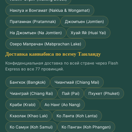
Наклуа и Вонгамат (Naklua & Wongamat)
Пратамнак (Pratamnak)
Джомтьен (Jomtien)
На Джомтьен (Na Jomtien)
Хуай Яй (Huai Yai)
Озеро Мапрачан (Mabprachan Lake)
Доставка каннабиса по всему Таиланду
Конфиденциальная доставка по всей стране через Flash
Express во все 77 провинций.
Бангкок (Bangkok)
Чиангмай (Chiang Mai)
Чианграй (Chiang Rai)
Пай (Pai)
Пхукет (Phuket)
Краби (Krabi)
Ао Нанг (Ao Nang)
Кхаолак (Khao Lak)
Ко Ланта (Koh Lanta)
Ко Самуи (Koh Samui)
Ко Панган (Koh Phangan)