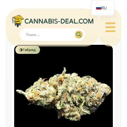
RU
☰
Гибрид