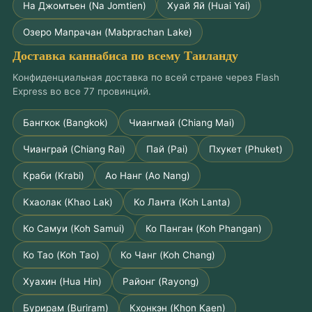
На Джомтьен (Na Jomtien)
Хуай Яй (Huai Yai)
Озеро Мапрачан (Mabprachan Lake)
Доставка каннабиса по всему Таиланду
Конфиденциальная доставка по всей стране через Flash
Express во все 77 провинций.
Бангкок (Bangkok)
Чиангмай (Chiang Mai)
Чианграй (Chiang Rai)
Пай (Pai)
Пхукет (Phuket)
Краби (Krabi)
Ао Нанг (Ao Nang)
Кхаолак (Khao Lak)
Ко Ланта (Koh Lanta)
Ко Самуи (Koh Samui)
Ко Панган (Koh Phangan)
Ко Тао (Koh Tao)
Ко Чанг (Koh Chang)
Хуахин (Hua Hin)
Районг (Rayong)
Бурирам (Buriram)
Кхонкэн (Khon Kaen)