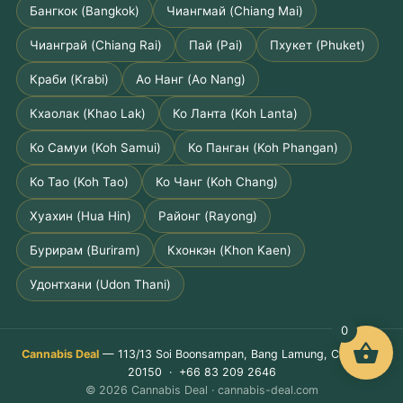
Бангкок (Bangkok)
Чиангмай (Chiang Mai)
Чианграй (Chiang Rai)
Пай (Pai)
Пхукет (Phuket)
Краби (Krabi)
Ао Нанг (Ao Nang)
Кхаолак (Khao Lak)
Ко Ланта (Koh Lanta)
Ко Самуи (Koh Samui)
Ко Панган (Koh Phangan)
Ко Тао (Koh Tao)
Ко Чанг (Koh Chang)
Хуахин (Hua Hin)
Районг (Rayong)
Бурирам (Buriram)
Кхонкэн (Khon Kaen)
Удонтхани (Udon Thani)
0
Cannabis Deal
— 113/13 Soi Boonsampan, Bang Lamung, Chon Buri
20150 · +66 83 209 2646
© 2026 Cannabis Deal · cannabis-deal.com