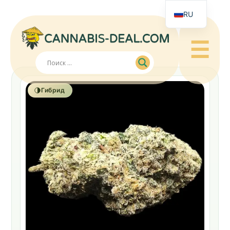
RU
☰
Гибрид