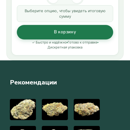
Выберите опцию, чтобы увидеть итоговую
сумму
В корзину
✓ Быстро и надёжно
Готово к отправке
Дискретная упаковка
Рекомендации