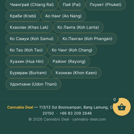
Чианграй (Chiang Rai)
Пай (Pai)
Пхукет (Phuket)
Краби (Krabi)
Ао Нанг (Ao Nang)
Кхаолак (Khao Lak)
Ко Ланта (Koh Lanta)
Ко Самуи (Koh Samui)
Ко Панган (Koh Phangan)
Ко Тао (Koh Tao)
Ко Чанг (Koh Chang)
Хуахин (Hua Hin)
Районг (Rayong)
Бурирам (Buriram)
Кхонкэн (Khon Kaen)
Удонтхани (Udon Thani)
0
Cannabis Deal
— 113/13 Soi Boonsampan, Bang Lamung, Chon Buri
20150 · +66 83 209 2646
© 2026 Cannabis Deal · cannabis-deal.com